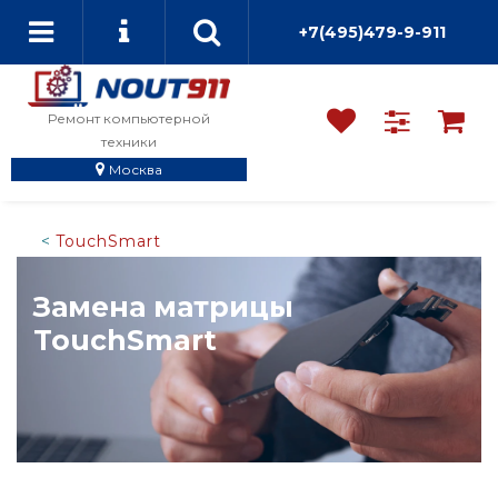
+7(495)479-9-911
Ремонт компьютерной
техники
Москва
TouchSmart
Замена матрицы
TouchSmart