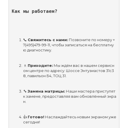
Как мы работаем?
📞 
Свяжитесь с нами:
 Позвоните по номеру +
7(495)479-99-11, чтобы записаться на бесплатну
ю диагностику.
🚶 
Приходите:
 Мы ждём вас в нашем сервисн
ом центре по адресу: Шоссе Энтузиастов 31с3
8, павильон Б4, ТОЦ 31.
🔧 
Замена матрицы:
 Наши мастера приступят 
к замене, предоставляя вам обновлённый экра
н.
👍 
Готово!
 Наслаждайтесь новым экраном уже 
сегодня!