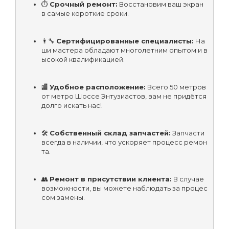
⏱️ 
Срочный ремонт:
 Восстановим ваш экран 
в самые короткие сроки.
👨‍🔧 
Сертифицированные специалисты:
 На
ши мастера обладают многолетним опытом и в
ысокой квалификацией.
🏬 
Удобное расположение:
 Всего 50 метров 
от метро Шоссе Энтузиастов, вам не придётся 
долго искать нас!
🛠️ 
Собственный склад запчастей:
 Запчасти 
всегда в наличии, что ускоряет процесс ремон
та.
👥 
Ремонт в присутствии клиента:
 В случае 
возможности, вы можете наблюдать за процес
сом замены.