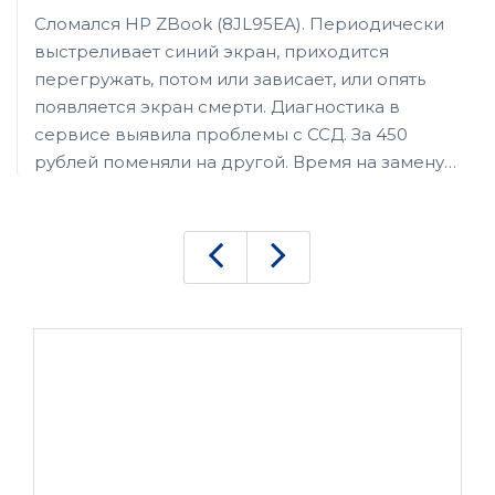
Сломался HP ZBook (8JL95EA). Периодически
выстреливает синий экран, приходится
перегружать, потом или зависает, или опять
появляется экран смерти. Диагностика в
сервисе выявила проблемы с ССД. За 450
рублей поменяли на другой. Время на замену
ушло не больше 15 минут. Как раз покурить
успел. Спасибо за работу.