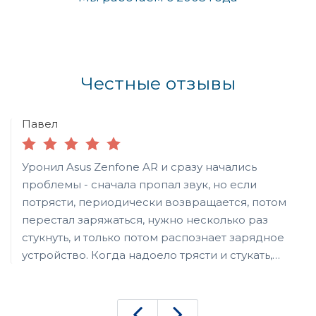
Честные отзывы
Павел
Уронил Asus Zenfone AR и сразу начались
проблемы - сначала пропал звук, но если
потрясти, периодически возвращается, потом
перестал заряжаться, нужно несколько раз
стукнуть, и только потом распознает зарядное
устройство. Когда надоело трясти и стукать,
отнес в НОУТ. Починили быстро, причем
проблема, оказалась в повреждении шлейфа,
отходящего от разъема зарядки (во всяком