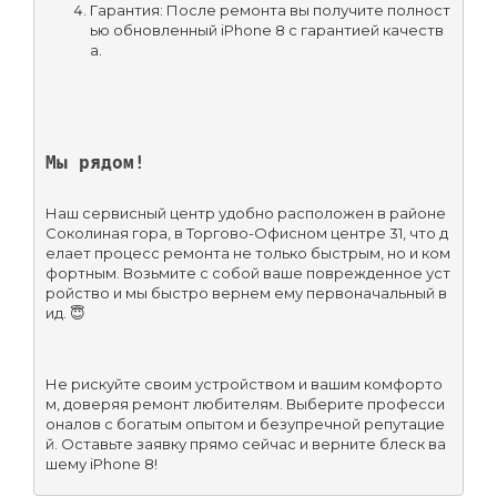
Гарантия: После ремонта вы получите полност
ью обновленный iPhone 8 с гарантией качеств
а.
Мы рядом!
Наш сервисный центр удобно расположен в районе 
Соколиная гора, в Торгово-Офисном центре 31, что д
елает процесс ремонта не только быстрым, но и ком
фортным. Возьмите с собой ваше поврежденное уст
ройство и мы быстро вернем ему первоначальный в
ид. 😇
Не рискуйте своим устройством и вашим комфорто
м, доверяя ремонт любителям. Выберите професси
оналов с богатым опытом и безупречной репутацие
й. Оставьте заявку прямо сейчас и верните блеск ва
шему iPhone 8!