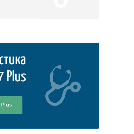
стика
7 Plus
 Plus