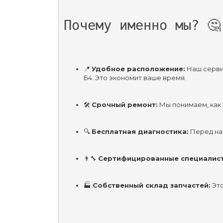
Почему именно мы? 🤔
📍 
Удобное расположение:
 Наш серви
Б4. Это экономит ваше время.
🛠️ 
Срочный ремонт:
 Мы понимаем, как
🔍 
Бесплатная диагностика:
 Перед на
👨‍🔧 
Сертифицированные специалист
🏭 
Собственный склад запчастей:
 Эт