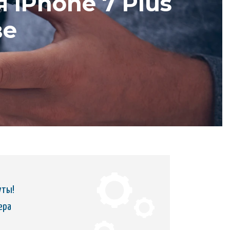
 iPhone 7 Plus
ве
уты!
ера