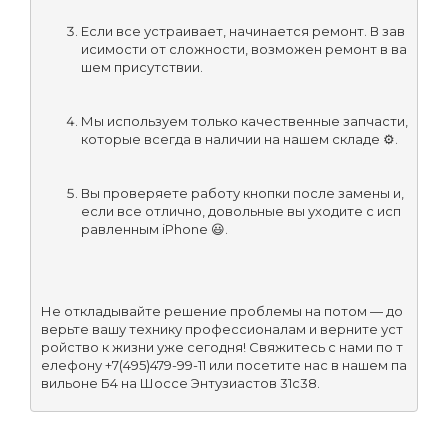
Если все устраивает, начинается ремонт. В зав
исимости от сложности, возможен ремонт в ва
шем присутствии.
Мы используем только качественные запчасти, 
которые всегда в наличии на нашем складе ⚙️.
Вы проверяете работу кнопки после замены и, 
если все отлично, довольные вы уходите с исп
равленным iPhone 😃.
Не откладывайте решение проблемы на потом — до
верьте вашу технику профессионалам и верните уст
ройство к жизни уже сегодня! Свяжитесь с нами по т
елефону +7(495)479-99-11 или посетите нас в нашем па
вильоне Б4 на Шоссе Энтузиастов 31с38.