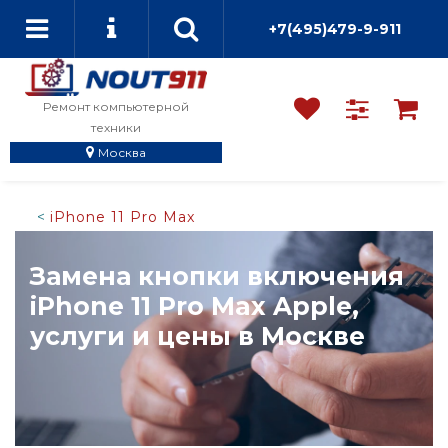
+7(495)479-9-911
Ремонт компьютерной
техники
Москва
iPhone 11 Pro Max
Замена кнопки включения
iPhone 11 Pro Max Apple,
услуги и цены в Москве