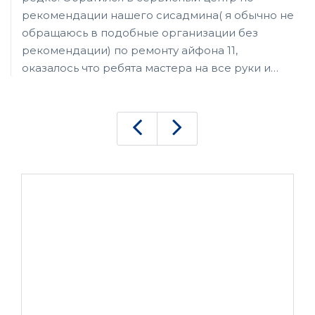
рекомендации нашего сисадмина( я обычно не
обращаюсь в подобные организации без
рекомендации) по ремонту айфона 11,
оказалось что ребята мастера на все руки и
привёз ещё ноутбук и стационарный пк на
модернизацию и жк телевизор на ремонт! На
айфоне дисплей поменяли в этот же день,
модернизацию тоже сделали за день с
переустановкой софта, а вот телевизор
пришлось оставить на пару дней! Ребята
делают все очень быстро и профессионально!
К сожалению не очень дёшево, но за качество
приходится платить! Рекомендую!