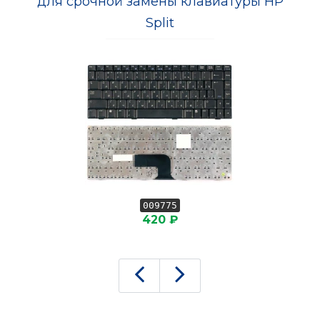
для срочной замены клавиатуры HP
Split
009775
420 ₽