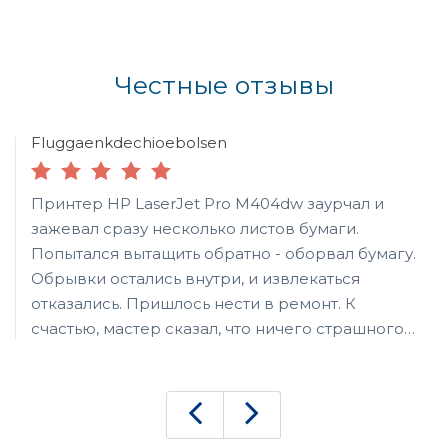
Честные отзывы
Fluggaenkdechioebolsen
Принтер HP LaserJet Pro M404dw заурчал и
зажевал сразу несколько листов бумаги.
Попытался вытащить обратно - оборвал бумагу.
Обрывки остались внутри, и извлекаться
отказались. Пришлось нести в ремонт. К
счастью, мастер сказал, что ничего страшного
не произошло. Ремонт занял 20 минут, после
которых устройство заработало. Попросил
провести профилактику и заправить на всякий
случай. Домой принес - вроде бы печатает из