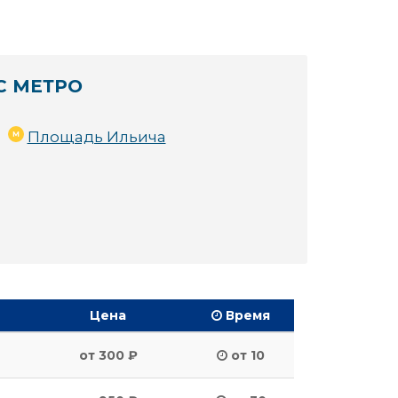
С МЕТРО
Площадь Ильича
Цена
Время
от 300 ₽
от 10