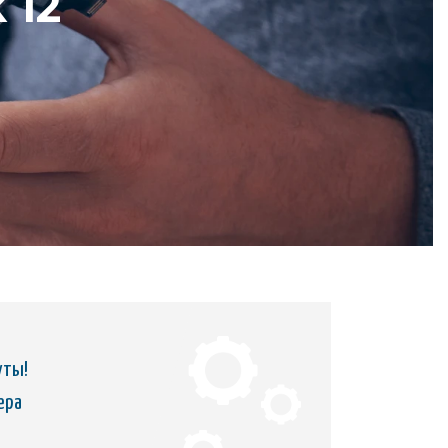
 12
уты!
ера