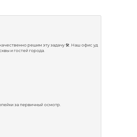
чественно решим эту задачу 🛠️. Наш офис уд
квы и гостей города.
опейки за первичный осмотр.