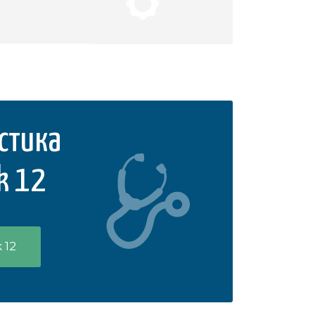
стика
k 12
 12