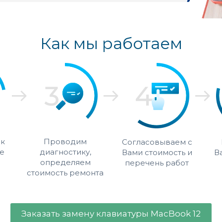
Как мы работаем
 к
Проводим
Согласовываем с
е
диагностику,
Вами стоимость и
В
определяем
перечень работ
стоимость ремонта
Заказать замену клавиатуры MacBook 12