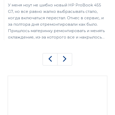
У меня ноут не шибко новый HP ProBook 455
G7, но все равно жалко выбрасывать стало,
когда включаться перестал. Отнес в сервис, и
за полтора дня отремонтировали как было.
Пришлось материнку ремонтировать и менять
охлаждение, из-за которого все и накрылось
медным тазом. Теперь его почистили, все
работает хорошо. Спасибо ремонтнику.