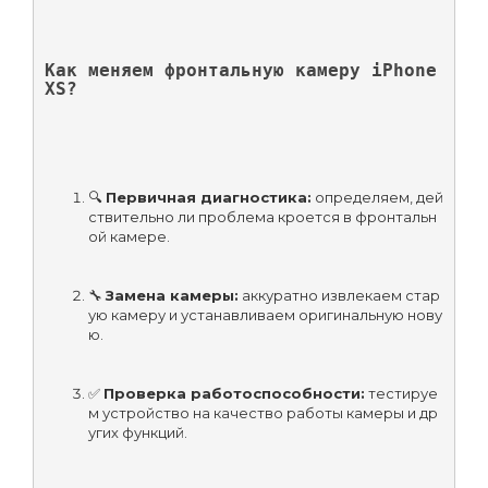
Как меняем фронтальную камеру iPhone 
XS?
🔍 
Первичная диагностика:
 определяем, дей
ствительно ли проблема кроется в фронтальн
ой камере.
🔧 
Замена камеры:
 аккуратно извлекаем стар
ую камеру и устанавливаем оригинальную нову
ю.
✅ 
Проверка работоспособности:
 тестируе
м устройство на качество работы камеры и др
угих функций.