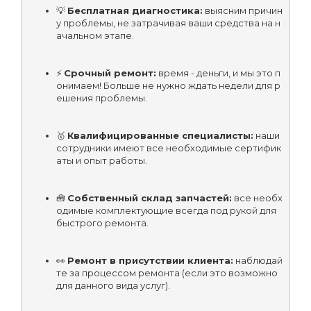
💡 
Бесплатная диагностика:
 выясним причин
у проблемы, не затрачивая ваши средства на н
ачальном этапе.
⚡ 
Срочный ремонт:
 время - деньги, и мы это п
онимаем! Больше не нужно ждать недели для р
ешения проблемы.
🥇 
Квалифицированные специалисты:
 наши 
сотрудники имеют все необходимые сертифик
аты и опыт работы.
🧰 
Собственный склад запчастей:
 все необх
одимые комплектующие всегда под рукой для 
быстрого ремонта.
👀 
Ремонт в присутствии клиента:
 наблюдай
те за процессом ремонта (если это возможно 
для данного вида услуг).