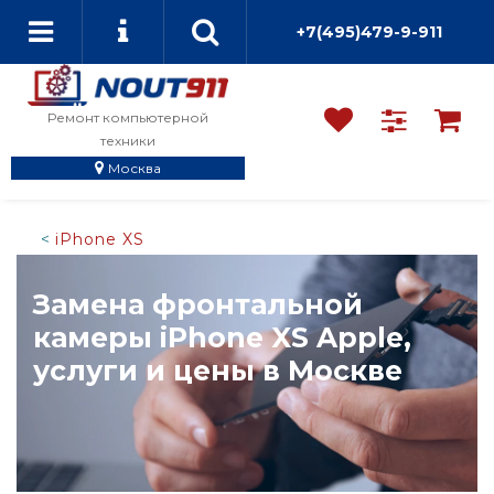
+7(495)479-9-911
Ремонт компьютерной
техники
Москва
iPhone XS
Замена фронтальной
камеры iPhone XS Apple,
услуги и цены в Москве