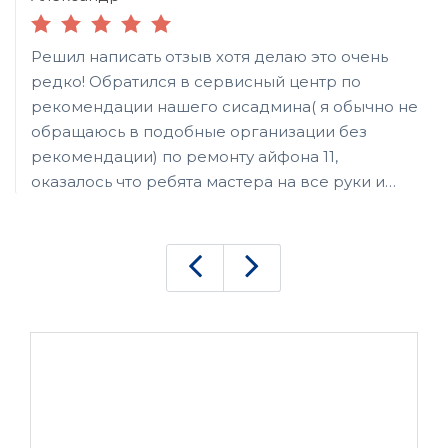
Решил написать отзыв хотя делаю это очень
редко! Обратился в сервисный центр по
рекомендации нашего сисадмина( я обычно не
обращаюсь в подобные организации без
рекомендации) по ремонту айфона 11,
оказалось что ребята мастера на все руки и
привёз ещё ноутбук и стационарный пк на
модернизацию и жк телевизор на ремонт! На
айфоне дисплей поменяли в этот же день,
модернизацию тоже сделали за день с
переустановкой софта, а вот телевизор
пришлось оставить на пару дней! Ребята
делают все очень быстро и профессионально!
К сожалению не очень дёшево, но за качество
приходится платить! Рекомендую!