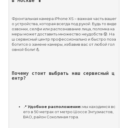
в Москве 📱
Фронтальная камера iPhone XS – важная часть вашег
о устройства, которая всегда под рукой. Будь то виде
озвонки, селфи или распознавание лица, поломка ка
меры может доставить множество неудобств 😟. На
ш сервисный центр профессионально и быстро поза
ботится о замене камеры, избавив вас от любой гол
овной боли! 💪
Почему стоит выбрать наш сервисный ц
ентр?
📍 
Удобное расположение:
 мы находимся вс
его в 50 метрах от метро Шоссе Энтузиастов, 
ВАО, район Соколиная гора.