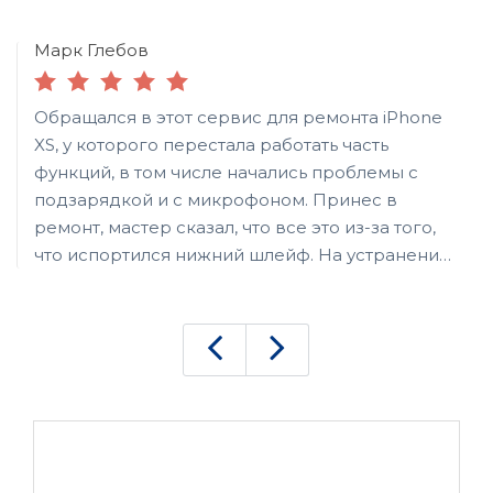
Марк Глебов
Обращался в этот сервис для ремонта iPhone
XS, у которого перестала работать часть
функций, в том числе начались проблемы с
подзарядкой и с микрофоном. Принес в
ремонт, мастер сказал, что все это из-за того,
что испортился нижний шлейф. На устранение
повреждений потратили времени
относительно немного, но пришлось
подождать, пока подберут подходящий шлейф
для замены. Все вместе по времени вышло
несколько часов. Из-за этого пришлось второй
раз приезжать, чтобы забрать уже готовый.
Думал, что получится быстрее, но видимо в тот
день было много заказов. Все равно, сервис