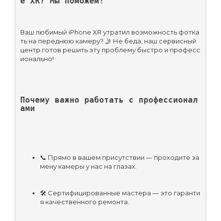
e XR? Мы поможем!
Ваш любимый iPhone XR утратил возможность фотка
ть на переднюю камеру? 🤳 Не беда, наш сервисный 
центр готов решить эту проблему быстро и професс
ионально!
Почему важно работать с профессионал
ами
📞 Прямо в вашем присутствии — проходите за
мену камеры у нас на глазах.
🛠️ Сертифицированные мастера — это гаранти
я качественного ремонта.