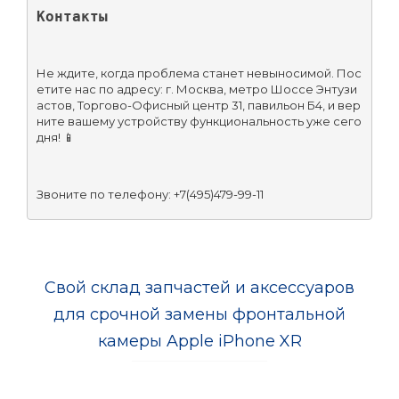
Контакты
Не ждите, когда проблема станет невыносимой. Пос
етите нас по адресу: г. Москва, метро Шоссе Энтузи
астов, Торгово-Офисный центр 31, павильон Б4, и вер
ните вашему устройству функциональность уже сего
дня! 📱
Звоните по телефону: +7(495)479-99-11
Свой склад запчастей и аксессуаров
для срочной замены фронтальной
камеры Apple iPhone XR
-