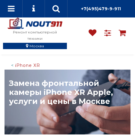
+7(495)479-9-911
Ремонт компьютерной
техники
Москва
iPhone XR
Замена фронтальной
камеры iPhone XR Apple,
услуги и цены в Москве