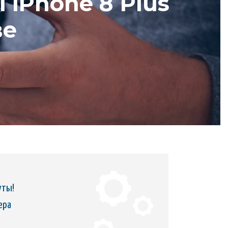
iPhone 8 Plus
ве
уты!
ера