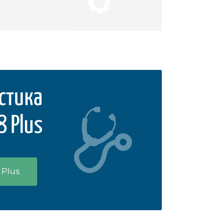
стика
8 Plus
 Plus