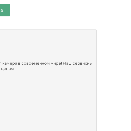
us
ая камера в современном мире! Наш сервисны
 ценам.