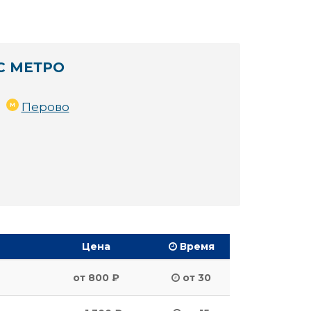
С МЕТРО
Перово
Цена
Время
от 800 ₽
от 30