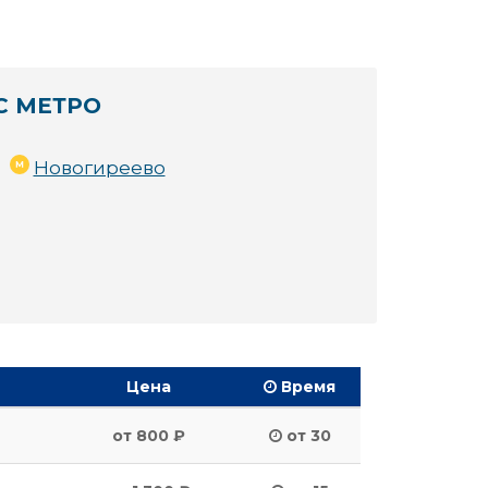
С МЕТРО
Новогиреево
Цена
Время
от 800 ₽
от 30