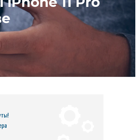
iPhone 11 Pro
ве
уты!
ера