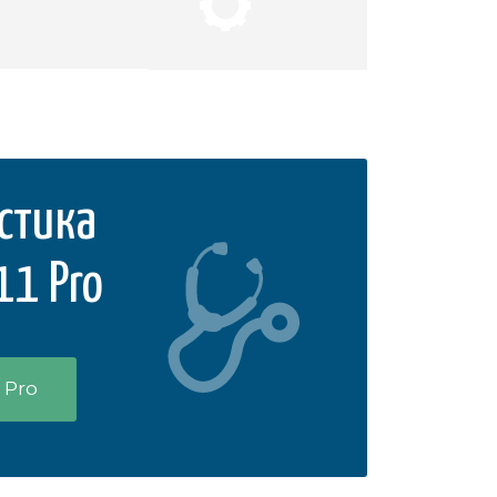
стика
11 Pro
 Pro