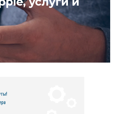
ple, услуги и
уты!
ера