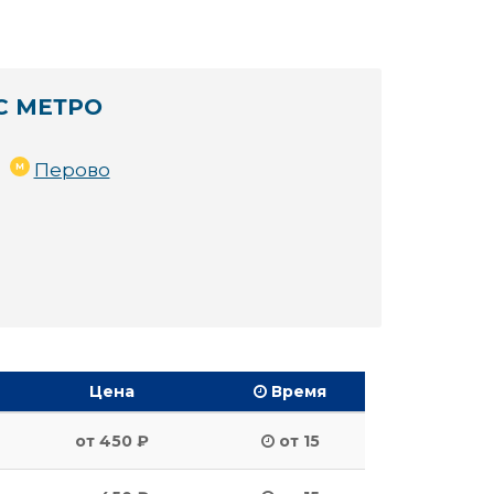
С МЕТРО
Перово
Цена
Время
от 450 ₽
от 15