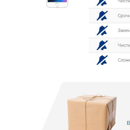
Чистк
Сроч
Заме
Чистк
Слож
В