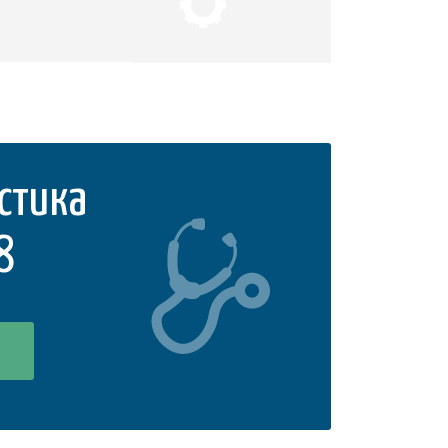
стика
8