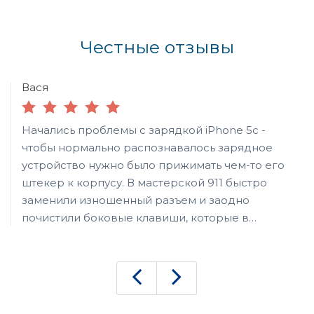
Честные отзывы
Вася
Начались проблемы с зарядкой iPhone 5c -
чтобы нормально распознавалось зарядное
устройство нужно было прижимать чем-то его
штекер к корпусу. В мастерской 911 быстро
заменили изношенный разъем и заодно
почистили боковые клавиши, которые в
последнее время стали плохо реагировать на
нажатие. Теперь мой старичок снова готов
радовать своей работой.