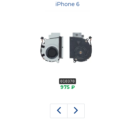
iPhone 6
010370
975 ₽