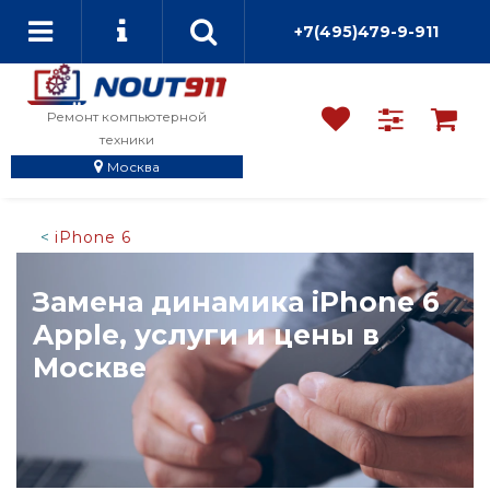
+7(495)479-9-911
Ремонт компьютерной
техники
Москва
iPhone 6
Замена динамика iPhone 6
Apple, услуги и цены в
Москве