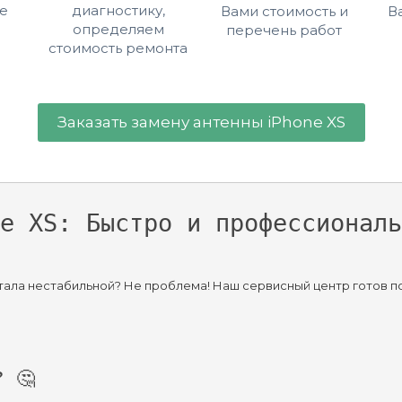
е
диагностику,
Вами стоимость и
В
определяем
перечень работ
стоимость ремонта
Заказать замену антенны iPhone XS
e XS: Быстро и профессиональ
ь стала нестабильной? Не проблема! Наш сервисный центр готов 
? 🤔