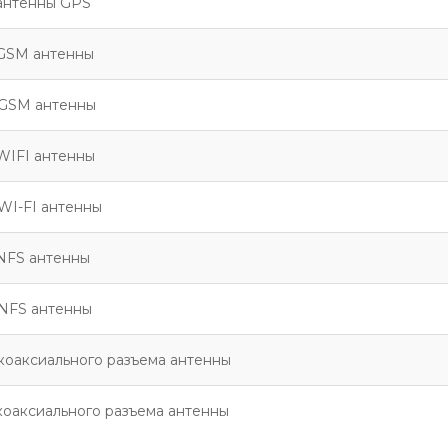
антенны GPS
GSM антенны
GSM антенны
WIFI антенны
WI-FI антенны
NFS антенны
NFS антенны
коаксиального разъема антенны
коаксиального разъема антенны