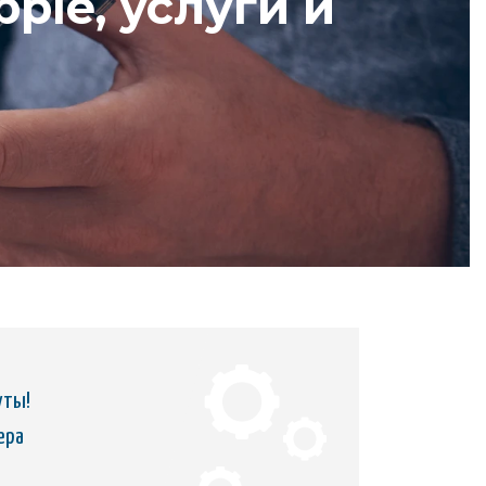
ple, услуги и
уты!
ера