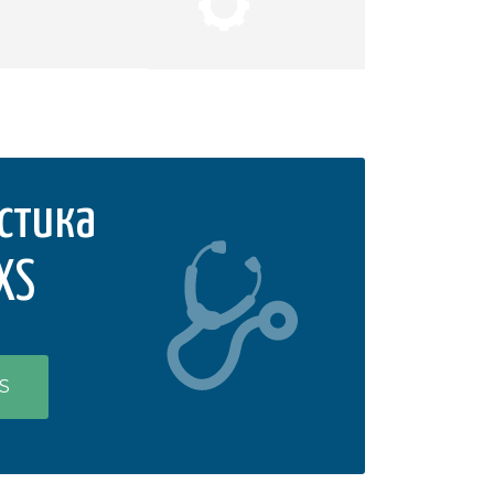
стика
XS
S