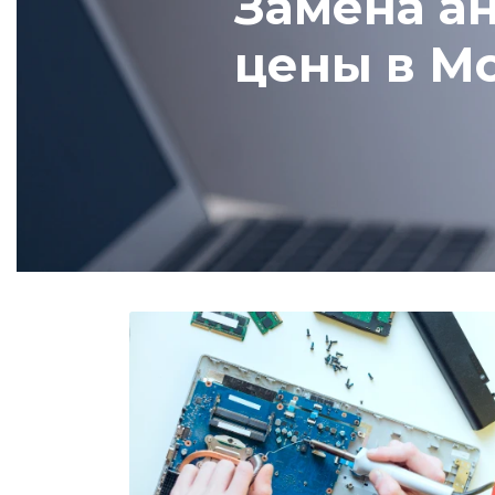
Замена ан
цены в М