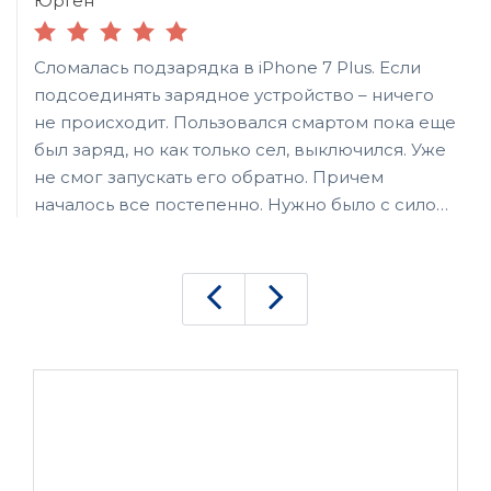
ЮрГен
Сломалась подзарядка в iPhone 7 Plus. Если
подсоединять зарядное устройство – ничего
не происходит. Пользовался смартом пока еще
был заряд, но как только сел, выключился. Уже
не смог запускать его обратно. Причем
началось все постепенно. Нужно было с силой
вжимать, и пошатывать, чтобы заработало. В
мастерской посмотрели и вынесли вердикт –
нужно заменять разъема для подключения
зарядки. Починили за полчаса, может быть
немного больше. Теперь все работает – чтобы
подключать не нужно запихивать с силой. Буду
теперь пользоваться аккуратно. Спасибо за
ремонт.