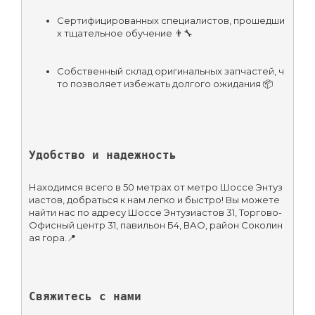
Сертифицированных специалистов, прошедши
х тщательное обучение 👨‍🔧
Собственный склад оригинальных запчастей, ч
то позволяет избежать долгого ожидания 📦
Удобство и надежность
Находимся всего в 50 метрах от метро Шоссе Энтуз
иастов, добраться к нам легко и быстро! Вы можете 
найти нас по адресу Шоссе Энтузиастов 31, Торгово-
Офисный центр 31, павильон Б4, ВАО, район Соколин
ая гора.📍
Свяжитесь с нами