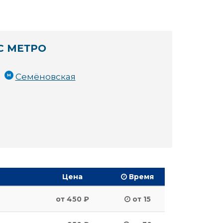
С МЕТРО
Семёновская
Цена
Время
от 450 ₽
от 15