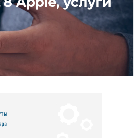
8 Apple, услуги
уты!
ера