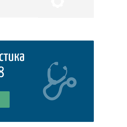
стика
8