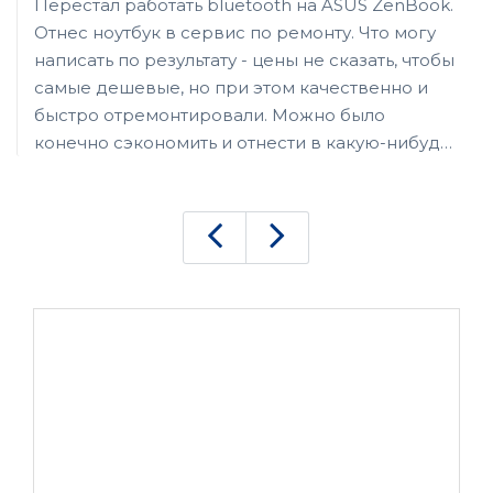
Перестал работать bluetooth на ASUS ZenBook.
Отнес ноутбук в сервис по ремонту. Что могу
написать по результату - цены не сказать, чтобы
самые дешевые, но при этом качественно и
быстро отремонтировали. Можно было
конечно сэкономить и отнести в какую-нибудь
стремную шарагу, но имею уже негативный
опыты подобного ремонта - в итоге придется
платить дважды, если не трижды. Здесь же
заплатил за ремонт, и знаешь, что он был
выполнен добросовестно и качественно.
Ставлю высокую оценку сервису.