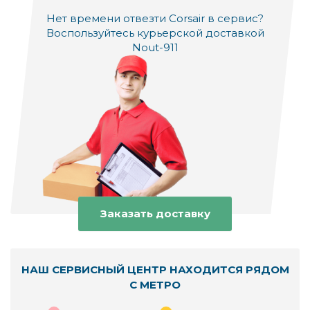
данные пропадают по достаточно простой причине
– пользователь случайно удаляет их сам. Однако не
Нет времени отвезти Corsair в сервис?
стоит волноваться, если это произошло, поскольку
Воспользуйтесь курьерской доставкой
хороший мастер может вернуть их.
Nout-911
Восстановить данные с флеш-памяти вам помогут
специалисты нашего сервиса. Нас можно найти на
пр. Будённого д. 53, стр. 2 (ВКЦ "Буденовский",
павильоны Д-13, З-12).
Сколько стоит восстановить файлы с
флешки
Даже устройство от проверенного бренда Corsair,
который уже более 20 лет производит качественные
Заказать доставку
flash-накопители, имеет свои приделы. В некоторых
случаях его просто нельзя починить, но на
восстановление данных с flash-устройства еще есть
шанс.
НАШ СЕРВИСНЫЙ ЦЕНТР НАХОДИТСЯ РЯДОМ
Стоимость услуги зависит от объемов флешки,
С МЕТРО
характера поломки, а также срочности заказа. Наши
специалисты используют специализированные на