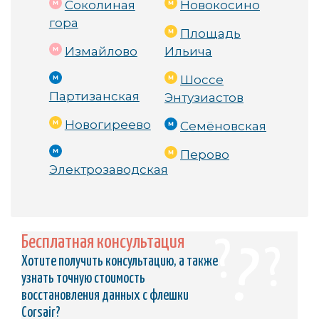
Соколиная
Новокосино
flash-устройствах программно-аппаратные
гора
комплексы, которые позволяют справиться даже с
Площадь
самыми сложными неисправностями.
Измайлово
Ильича
Шоссе
Партизанская
Энтузиастов
Новогиреево
Семёновская
Перово
Электрозаводская
Бесплатная консультация
Хотите получить консультацию, а также
узнать точную стоимость
восстановления данных с флешки
Corsair?