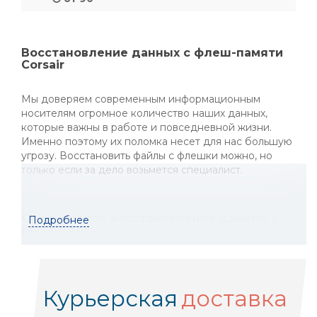
Восстановление данных с флеш-памяти
Corsair
Мы доверяем современным информационным
носителям огромное количество наших данных,
которые важны в работе и повседневной жизни.
Именно поэтому их поломка несет для нас большую
угрозу. Восстановить файлы с флешки можно, но
только если за дело возьмется специалист.
Оперативное восстановление данных с
Подробнее
flash-устройств Corsair
Поломка носителя может произойти из-за
физических повреждений, сбоев контроллера,
Курьерская
доставка
окисления контактов и обрывов. Флешки также
достаточно уязвимы к вирусным атакам. Иногда