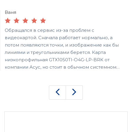
Ваня
Обращался в сервис из-за проблем с
видеокартой. Сначала работает нормально, а
потом появляются точки, и изображение как бы
линиями и треугольниками берется. Карта
низкопрофильная GTX1050TI-O4G-LP-BRK от
компании Асус, но стоит в обычном системном
блоке (покупалась с рук просто на Авито). Отдал на
диагностику, поремонтировали за день. Сейчас
работает нормально. Ее еще почистили, и сказали,
что нужно и остальной ПК почистить дома, пыли
много было. Сервисом очень доволен. Думал уже
выбрасывать карту.