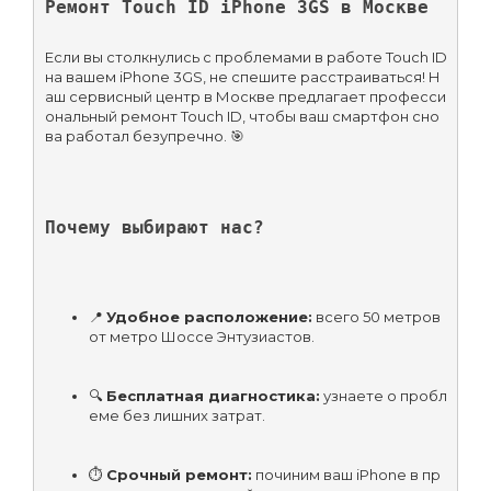
Ремонт Touch ID iPhone 3GS в Москве
Если вы столкнулись с проблемами в работе Touch ID 
на вашем iPhone 3GS, не спешите расстраиваться! Н
аш сервисный центр в Москве предлагает професси
ональный ремонт Touch ID, чтобы ваш смартфон сно
ва работал безупречно. 🎯
Почему выбирают нас?
📍 
Удобное расположение:
 всего 50 метров 
от метро Шоссе Энтузиастов.
🔍 
Бесплатная диагностика:
 узнаете о пробл
еме без лишних затрат.
⏱️ 
Срочный ремонт:
 починим ваш iPhone в пр