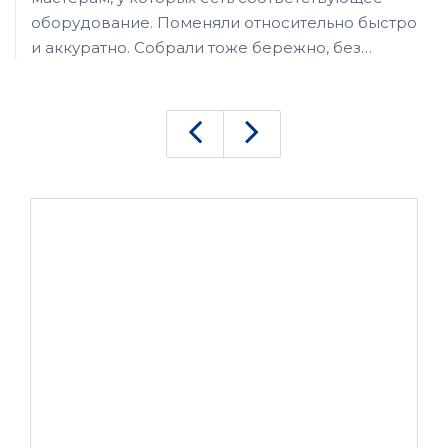
оборудование. Поменяли относительно быстро
и аккуратно. Собрали тоже бережно, без
царапин и трещин на корпусе. Если не знать, то
и не догадаешься, что iPhone с ремонта.