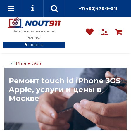
+7(495)479-9-911
Ремонт компьютерной
техники
Москва
iPhone 3GS
Ремонт touch id iPhone 3GS
Apple, услуги и цены в
Москве