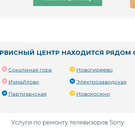
 маршрут и экономия вашего времени.
изоров Sony 📺
РВИСНЫЙ ЦЕНТР НАХОДИТСЯ РЯДОМ 
е телевизоров Sony и прекрасно знакомы с типичными проблем
Соколиная гора
Новогиреево
ветопередача.
Измайлово
Электрозаводская
Партизанская
Новокосино
Услуги по ремонту телевизоров Sony
тания.