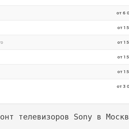
от 6 
от 1 
го
от 1 
от 1 
от 1 
от 3 
онт телевизоров Sony в Москв