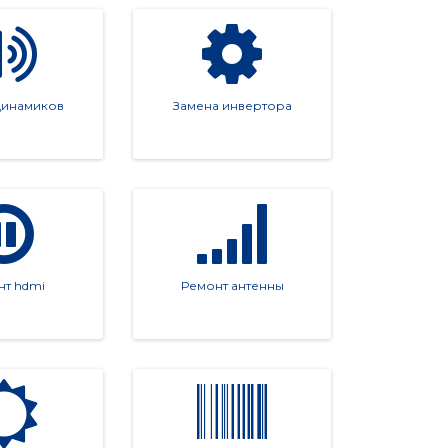
динамиков
Замена инвертора
я встречи и проконсультируем вас по всем во
нт hdmi
Ремонт антенны