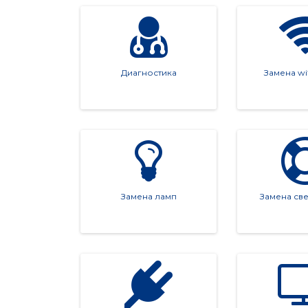
Какая бы неисправность ни возникла, мы знаем
Диагностика
Замена wi
Как заказать ремонт?
Связаться с нами просто: наберите наш номер
просам. Доверьте свой Sony профессионалам
Замена ламп
Замена св