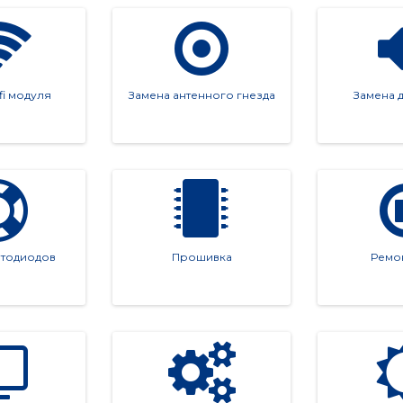
, как с ней справиться.
fi модуля
Замена антенного гнезда
Замена 
 📞
 
+7(495)479-99-11
. Мы оперативно согласуем удобное время дл
 и наслаждайтесь качеством без компромиссов!
етодиодов
Прошивка
Ремо