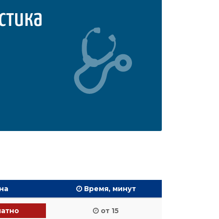
стика
на
Время, минут
латно
от 15