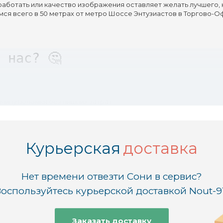
работать или качество изображения оставляет желать лучшего,
мся всего в 50 метрах от метро Шоссе Энтузиастов в Торгово-
 нас? 🤔
ичину поломки без лишних затрат.
о понимаем и предлагаем быстрые решения.
Курьерская
доставка
де это возможно, мы проводим ремонт прямо при вас.
Нет времени отвезти Сони в сервис?
Уверенность в качестве и безопасности каждой процедуры.
оспользуйтесь курьерской доставкой Nout-9
необходимости ждать детали!
Заказать доставку