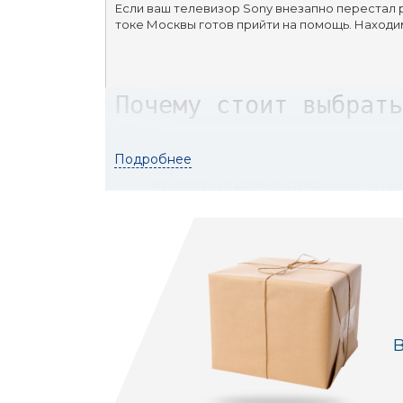
Если ваш телевизор Sony внезапно перестал 
токе Москвы готов прийти на помощь. Находи
Почему стоит выбрать
Подробнее
Бесплатная диагностика:
 Узнайте пр
Срочный ремонт:
 Время ценно, мы эт
Ремонт в вашем присутствии:
 Там, г
Сертифицированные специалисты:
 
В
Собственный склад запчастей:
 Нет 