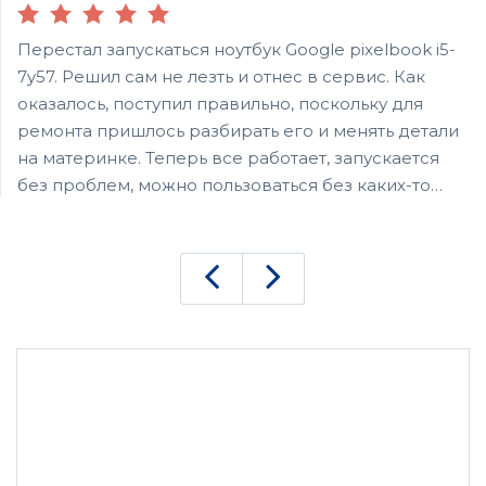
Перестал запускаться ноутбук Google pixelbook i5-
7y57. Решил сам не лезть и отнес в сервис. Как
оказалось, поступил правильно, поскольку для
ремонта пришлось разбирать его и менять детали
на материнке. Теперь все работает, запускается
без проблем, можно пользоваться без каких-то
ограничений. Спасибо за быстрый и аккуратный
ремонт. Заплатил по деньгам - примерно середина
по рынку. Видел и дешевле ценники, но научен
уже горьким опытом, что халява не всегда
оправданна.