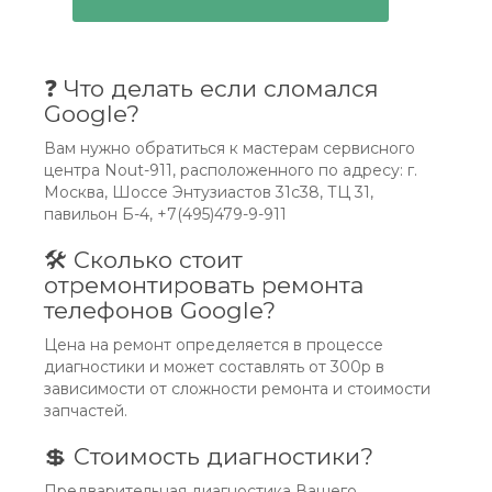
Замена дисплея и стекла.
Ремонт кнопок и разъемов.
❓ Что делать если сломался
Google?
Восстановление после попадания воды.
Вам нужно обратиться к мастерам сервисного
центра Nout-911, расположенного по адресу: г.
Сброс и восстановление ПО.
Москва, Шоссе Энтузиастов 31с38, ТЦ 31,
павильон Б-4, +7(495)479-9-911
Устранение других неполадок и сбоев.
🛠 Сколько стоит
отремонтировать ремонта
телефонов Google?
Доверьте ваш телефон Google профессионалам и в
Цена на ремонт определяется в процессе
осстановите его работоспособность с минимальны
диагностики и может составлять от 300р в
ми усилиями. Ждем вас в нашем сервисном центре п
зависимости от сложности ремонта и стоимости
о адресу: Москва, метро Шоссе Энтузиастов, Торгов
о-Офисный центр 31, павильон Б4. Мы сделаем все, ч
запчастей.
тобы вы остались довольны!
💲 Стоимость диагностики?
Предварительная диагностика Вашего