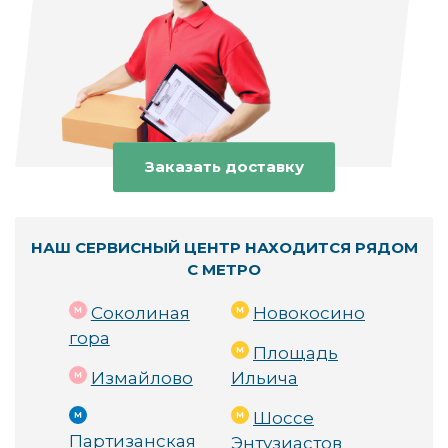
Сертифицированные специалисты:
 Профе
ссионализм и опыт с 2003 года.
Собственный склад запчастей:
 Быстрота р
емонта благодаря наличию всех нужных детал
ей.
Заказать доставку
Удобное расположение:
 Всего 50 метров от 
метро Шоссе Энтузиастов в ВАО, район Сокол
иная гора.
НАШ СЕРВИСНЫЙ ЦЕНТР НАХОДИТСЯ РЯДОМ
С МЕТРО
Как мы работаем? 🚀
Соколиная
Новокосино
гора
Площадь
Измайлово
Ильича
Обращайтесь к нам по телефону: +7(495)479-99-
11 или приходите в павильон Б4 на Шоссе Энтуз
Шоссе
иастов 31c38.
Партизанская
Энтузиастов