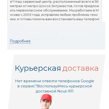
e? Наш сервисный центр, расположенный всего в 50 
метрах от метро Шоссе Энтузиастов, готов предлож
ить первоклассное обслуживание. Мы работаем в М
оскве с 2003 года, исправляя любые проблемы техн
ики, и готовы помочь вам восстановить ваш телефон!
Почему выбирают нас? 🛠
Подробнее
Бесплатная диагностика:
 Узнайте точную пр
ичину неисправности без лишних затрат.
Курьерская
доставка
Срочный ремонт:
 Починим ваш телефон мак
Нет времени отвезти телефонов Google
симально быстро.
в сервис?
Воспользуйтесь курьерской
доставкой Nout-911
Ремонт при клиенте:
 Будьте в курсе всех эта
пов ремонта (если это возможно).