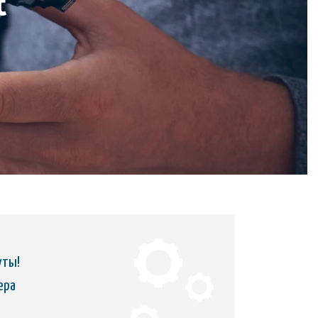
t
уты!
ера