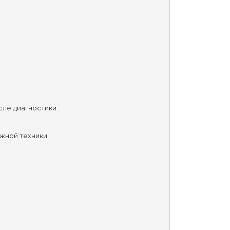
сле диагностики.
жной техники.
.