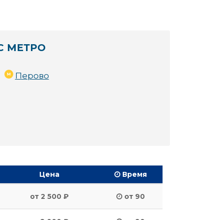
С МЕТРО
Перово
Цена
Время
от 2 500 ₽
от 90