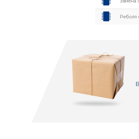
Замена 
Реболл 
В