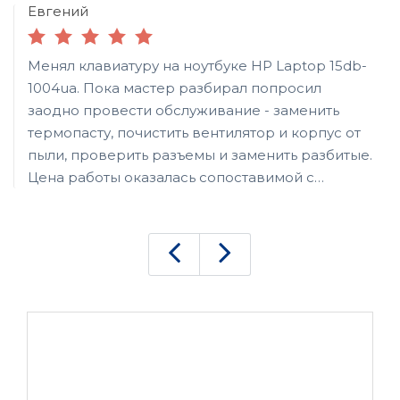
Евгений
Менял клавиатуру на ноутбуке HP Laptop 15db-
1004ua. Пока мастер разбирал попросил
заодно провести обслуживание - заменить
термопасту, почистить вентилятор и корпус от
пыли, проверить разъемы и заменить разбитые.
Цена работы оказалась сопоставимой с
покупкой клавишной панели панели, однако не
жалею о потраченных деньгах, поскольку сам
ноутбук покупал через авито, и продавец
честно указал на имеющиеся дефекты и дал
скидку. Работой мастера остался доволен,
ноутбук работает стабильно, не греется,
клавиши нажимаются с приятным ходом.