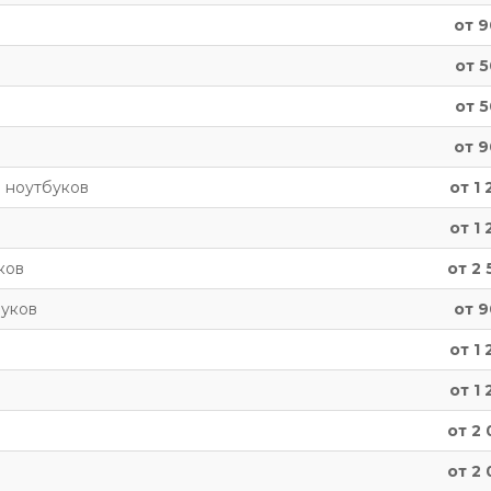
от 9
от 5
от 5
от 9
а ноутбуков
от 1 
от 1 
ков
от 2 
буков
от 9
от 1 
от 1 
от 2 
от 2 