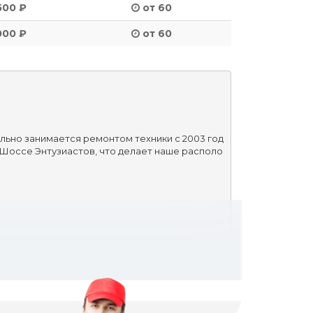
500 ₽
от 60
000 ₽
от 60
ально занимается ремонтом техники с 2003 год
о Шоссе Энтузиастов, что делает наше располо