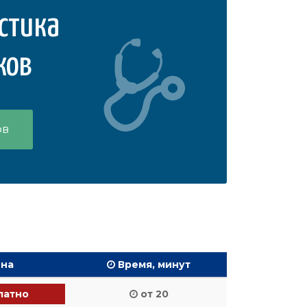
стика
ков
ов
на
Время, минут
латно
от 20