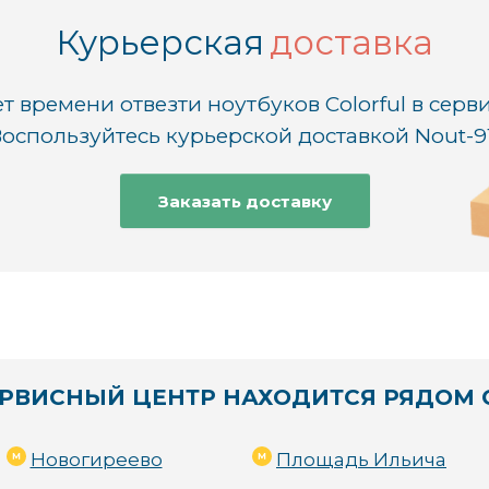
Курьерская
доставка
 возможности)
т времени отвезти ноутбуков Colorful в серв
оспользуйтесь курьерской доставкой Nout-9
ных частей
Заказать доставку
ют многолетним опытом и необходимыми знаниями для ремонта в
ь быстрый и качественный ремонт, не тратя время на ожидание 
тому делаем все, чтобы он служил вам верой и правдой 24/7.
РВИСНЫЙ ЦЕНТР НАХОДИТСЯ РЯДОМ 
?
Новогиреево
Площадь Ильича