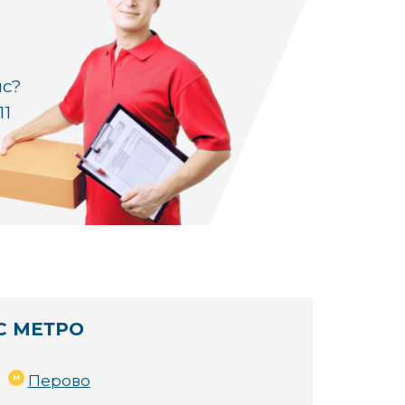
ис?
11
ашего ноутбука Colorful. Благодаря собств
поставок 🕒. Мы понимаем, что ваш ноутбук 
С МЕТРО
Перово