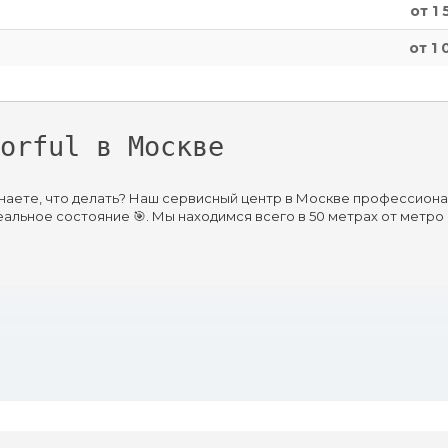
от 1 
от 1 
orful в Москве
е знаете, что делать? Наш сервисный центр в Москве профессион
деальное состояние 🎯. Мы находимся всего в 50 метрах от метр