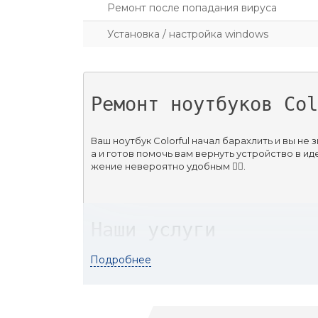
Ремонт после попадания вируса
Установка / настройка windows
Ремонт ноутбуков Col
Ваш ноутбук Colorful начал барахлить и вы н
а и готов помочь вам вернуть устройство в и
жение невероятно удобным 🚶‍♂️.
Наши услуги
Подробнее
🔧 Бесплатная диагностика проблемы