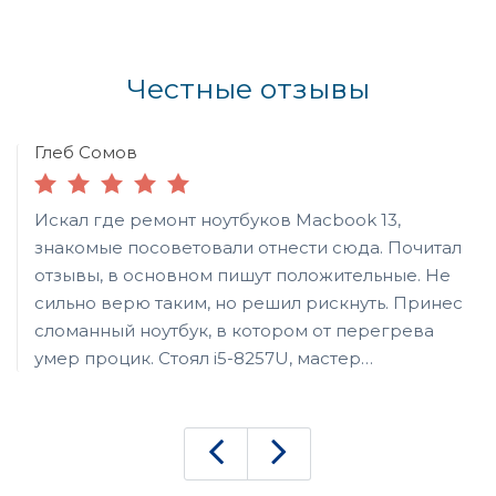
Честные отзывы
Глеб Сомов
Искал где ремонт ноутбуков Macbook 13,
знакомые посоветовали отнести сюда. Почитал
отзывы, в основном пишут положительные. Не
сильно верю таким, но решил рискнуть. Принес
сломанный ноутбук, в котором от перегрева
умер процик. Стоял i5-8257U, мастер
посоветовал заменить на i7-8557U с большей
частотой в том числе на турбобусте. Сразу
пришлось смотреть причину перегрева -
забилась пылью пластина в узком месте