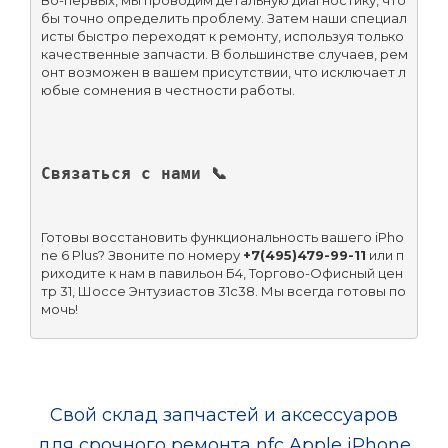
Во-первых, мы проводим детальную диагностику, что
бы точно определить проблему. Затем наши специал
исты быстро переходят к ремонту, используя только 
качественные запчасти. В большинстве случаев, рем
онт возможен в вашем присутствии, что исключает л
юбые сомнения в честности работы.
Связаться с нами 📞
Готовы восстановить функциональность вашего iPho
ne 6 Plus? Звоните по номеру 
+7(495)479-99-11
 или п
риходите к нам в павильон Б4, Торгово-Офисный цен
тр 31, Шоссе Энтузиастов 31с38. Мы всегда готовы по
мочь!
Свой склад запчастей и аксессуаров
для срочного ремонта nfc Apple iPhone