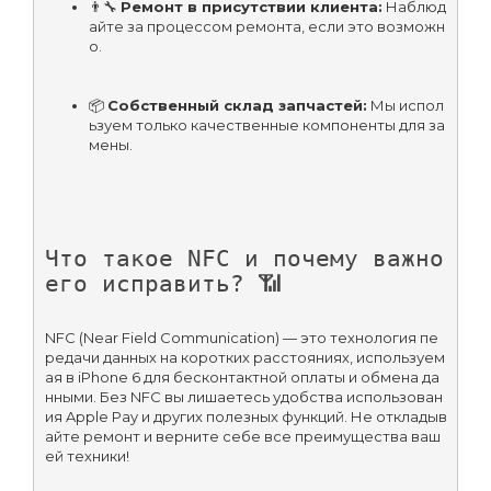
👨‍🔧 
Ремонт в присутствии клиента:
 Наблюд
айте за процессом ремонта, если это возможн
о.
📦 
Собственный склад запчастей:
 Мы испол
ьзуем только качественные компоненты для за
мены.
Что такое NFC и почему важно 
его исправить? 📶
NFC (Near Field Communication) — это технология пе
редачи данных на коротких расстояниях, используем
ая в iPhone 6 для бесконтактной оплаты и обмена да
нными. Без NFC вы лишаетесь удобства использован
ия Apple Pay и других полезных функций. Не откладыв
айте ремонт и верните себе все преимущества ваш
ей техники!