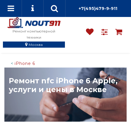
+7(495)479-9-911
Ремонт компьютерной
техники
Москва
iPhone 6
Ремонт nfc iPhone 6 Apple,
услуги и цены в Москве