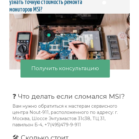
узнать точную стоимость ремонта
Получение:
 ваш монитор снова работает как 
мониторов MSI?
новый!
Свяжитесь с нами прямо сейчас! 📞
Не допускайте, чтобы неисправный монитор мешал 
вашей повседневной деятельности. Обратитесь к на
Получить консультацию
шим профессионалам за качественной и быстрой по
мощью. Ждем вас в нашем сервисном центре в Моск
ве на Шоссе Энтузиастов 31. Звоните +7(495)479-99-11, 
и мы ответим на все ваши вопросы и поможем сдела
ть ваш монитор снова рабочим!
❓ Что делать если сломался MSI?
Вам нужно обратиться к мастерам сервисного
центра Nout-911, расположенного по адресу: г.
Москва, Шоссе Энтузиастов 31с38, ТЦ 31,
павильон Б-4, +7(495)479-9-911
🛠 Сколько стоит