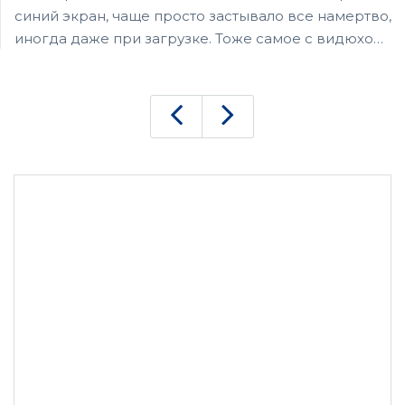
синий экран, чаще просто застывало все намертво,
иногда даже при загрузке. Тоже самое с видюхой.
Думал блок питания чудит. Отнес в сервис –
сказали накрылся северный мост. Мать под замену
(ну или чинить, но по деньгам не имеет смысла).
Подобрали тут же другую, тоже мсайную, за
диагностику ничего не взяли. Сам бы получается,
до сих пор бы маялся. Молодцы.