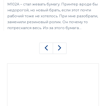
M102A – стал жевать бумагу. Принтер вроде бы
недорогой, но новый брать, если этот почти
рабочий тоже не хотелось. При мне разобрали,
заменили резиновый ролик. Он почему то
потрескался весь. Из-за этого бумага
перекашивало получается. Спасибо за ремонт,
что взяли недорого. Так то лучше, чем новую
технику потом покупать.