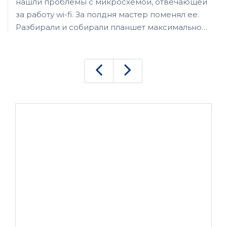
нашли проблемы с микросхемой, отвечающей
за работу wi-fi. За полдня мастер поменял ее.
Разбирали и собирали планшет максимально
аккуратно, никаких трещин, сколов, следов
клея или работы феном. Никаких претензий к
сервису не имею.