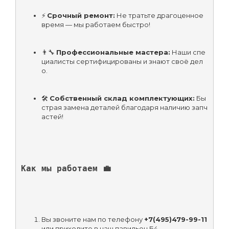
⚡ 
Срочный ремонт:
 Не тратьте драгоценное 
время — мы работаем быстро!
👨‍🔧 
Профессиональные мастера:
 Наши спе
циалисты сертифицированы и знают своё дел
о.
🛠️ 
Собственный склад комплектующих:
 Бы
страя замена деталей благодаря наличию запч
астей!
Как мы работаем 💼
Вы звоните нам по телефону 
+7(495)479-99-11
или приходите в наш павильон Б4.