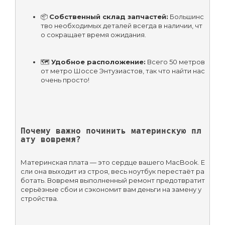
📦 
Собственный склад запчастей:
 Большинс
тво необходимых деталей всегда в наличии, чт
о сокращает время ожидания.
🗺️ 
Удобное расположение:
 Всего 50 метров 
от метро Шоссе Энтузиастов, так что найти нас 
очень просто!
Почему важно починить материнскую пл
ату вовремя?
Материнская плата — это сердце вашего MacBook. Е
сли она выходит из строя, весь ноутбук перестаёт ра
ботать. Вовремя выполненный ремонт предотвратит 
серьёзные сбои и сэкономит вам деньги на замену у
стройства.