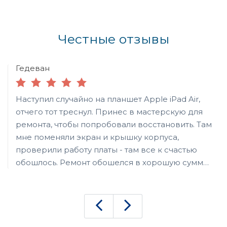
Честные отзывы
Гедеван
Наступил случайно на планшет Apple iPad Air,
отчего тот треснул. Принес в мастерскую для
ремонта, чтобы попробовали восстановить. Там
мне поменяли экран и крышку корпуса,
проверили работу платы - там все к счастью
обошлось. Ремонт обошелся в хорошую сумму,
но теперь думаю продать планшет, добавить и
взять себе ноутбук, не Apple, а что-то попроще.