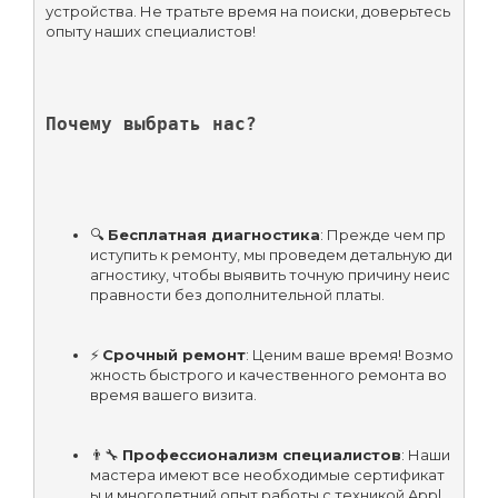
устройства. Не тратьте время на поиски, доверьтесь 
опыту наших специалистов!
Почему выбрать нас?
🔍 
Бесплатная диагностика
: Прежде чем пр
иступить к ремонту, мы проведем детальную ди
агностику, чтобы выявить точную причину неис
правности без дополнительной платы.
⚡ 
Срочный ремонт
: Ценим ваше время! Возмо
жность быстрого и качественного ремонта во 
время вашего визита.
👨‍🔧 
Профессионализм специалистов
: Наши 
мастера имеют все необходимые сертификат
ы и многолетний опыт работы с техникой Appl