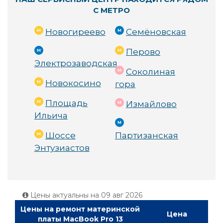
С МЕТРО
Новогиреево
Семёновская
Перово
Электрозаводская
Соколиная
Новокосино
гора
Площадь
Измайлово
Ильича
Шоссе
Партизанская
Энтузиастов
Цены актуальны на
09 авг 2026
Цены на ремонт материнской
Цена
платы MacBook Pro 13