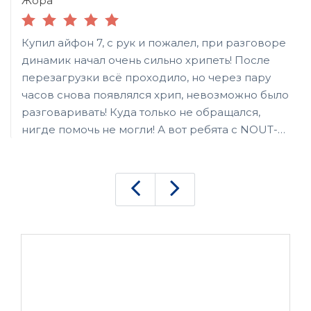
Жора
Купил айфон 7, с рук и пожалел, при разговоре
динамик начал очень сильно хрипеть! После
перезагрузки всё проходило, но через пару
часов снова появлялся хрип, невозможно было
разговаривать! Куда только не обращался,
нигде помочь не могли! А вот ребята с NOUT-
911 разобрались - оказался аудио кодек
полетел, пришлось менять плату! Ремонт
конечно не из дешёвых получился около 4 тр,
но зато айфон работает и я доволен! Спасибо!