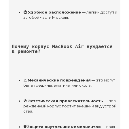
🚇 
Удобное расположение
 — лёгкий доступ и
з любой части Москвы.
Почему корпус MacBook Air нуждается 
в ремонте?
⚠️ 
Механические повреждения
 — это могут 
быть трещины, вмятины или сколы.
🚫 
Эстетическая привлекательность
 — пов
реждённый корпус портит внешний вид устрой
ства.
🛡️ 
Защита внутренних компонентов
 — важн