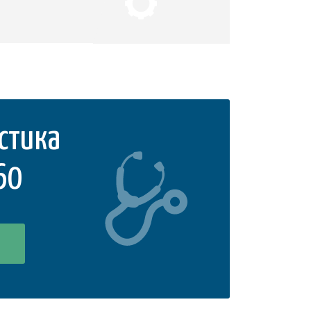
стика
60
0