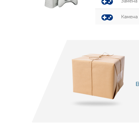
Замена 
Камена 
В