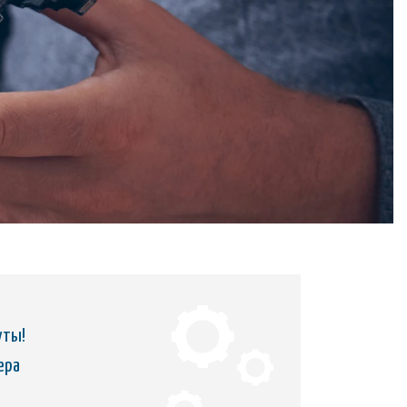
уты!
ера