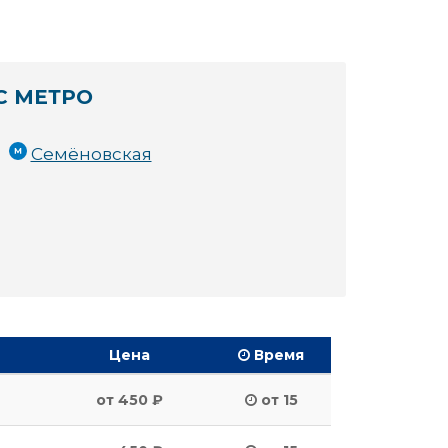
С МЕТРО
Семёновская
Цена
Время
от 450 ₽
от 15