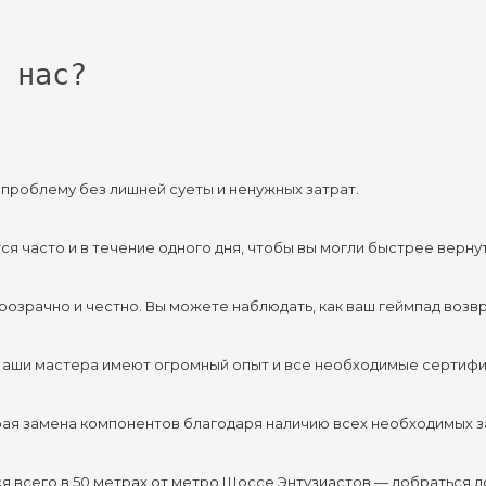
 нас?
 проблему без лишней суеты и ненужных затрат.
ся часто и в течение одного дня, чтобы вы могли быстрее вернут
прозрачно и честно. Вы можете наблюдать, как ваш геймпад возв
Наши мастера имеют огромный опыт и все необходимые сертифи
рая замена компонентов благодаря наличию всех необходимых з
я всего в 50 метрах от метро Шоссе Энтузиастов — добраться до