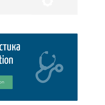
стика
tion
ion