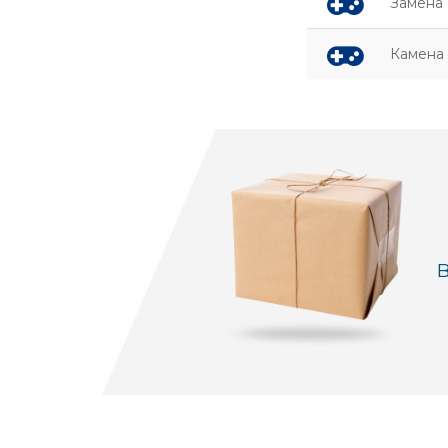
Замена 
Камена 
В