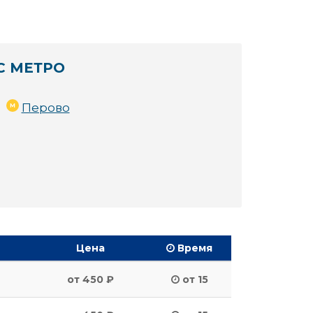
С МЕТРО
Перово
Цена
Время
от 450 ₽
от 15