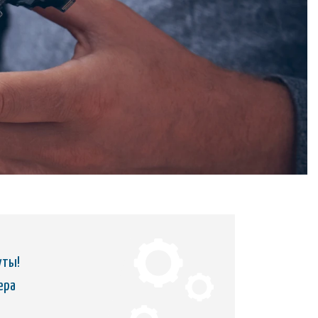
n
уты!
ера