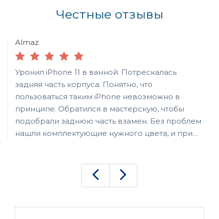
Честные отзывы
Almaz
Уронил iPhone 11 в ванной. Потрескалась
задняя часть корпуса. Понятно, что
пользоваться таким iPhone невозможно в
принципе. Обратился в мастерскую, чтобы
подобрали заднюю часть взамен. Без проблем
нашли комплектующие нужного цвета, и при
мне быстро заменили разбитую деталь.
Пришлось заплатить и за работу, и за крышку.
При этом мастер сказал, что можно было
сэкономить, и поставить крышку с такого же б/у
телефона. Так что если у кого-то денег не
хватит на нормальный ремонт, можете
недорого отремонтировать (хотя лично мне