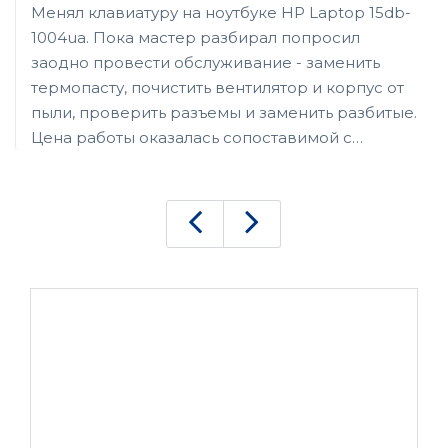
Менял клавиатуру на ноутбуке HP Laptop 15db-
1004ua. Пока мастер разбирал попросил
заодно провести обслуживание - заменить
термопасту, почистить вентилятор и корпус от
пыли, проверить разъемы и заменить разбитые.
Цена работы оказалась сопоставимой с
покупкой клавишной панели панели, однако не
жалею о потраченных деньгах, поскольку сам
ноутбук покупал через авито, и продавец
честно указал на имеющиеся дефекты и дал
скидку. Работой мастера остался доволен,
ноутбук работает стабильно, не греется,
клавиши нажимаются с приятным ходом.