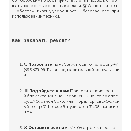
се необходимые сертификаты, а опыт позволяет ре
шать даже самые сложные задачи. 🏆 Основная цель 
— обеспечить вашу уверенность и безопасность при 
использовании техники.
Как заказать ремонт?
📞 
Позвоните нам:
 Свяжитесь по телефону +7
(495)479-99-11 для предварительной консультаци
и.
🚶‍♂️ 
Подойдите к нам:
 Принесите неисправны
й блок питания в наш сервисный центр по адре
су: ВАО, район Соколиная гора, Торгово-Офисн
ый центр 31, Шоссе Энтузиастов 31с38, павильо
н Б4.
🛠 
Оставьте всё нам:
 Мы быстро и качествен