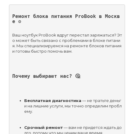
Ремонт блока питания ProBook в Москв
е ⚙️
Ваш ноутбук ProBook вдруг перестал заряжаться? Эт
о может быть связано с проблемами в блоке питани
я. Мы специализируемся на ремонте блоков питания 
и готовы быстро помочь вам.
Почему выбирают нас? 🤔
Бесплатная диагностика
 — не тратьте деньг
и на лишние услуги, мы точно определим пробл
ему.
Срочный ремонт
 — вам не придется ждать до
лго, потому что мы ценим ваше время.