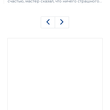
счастью, мастер сказал, что ничего страшного
не произошло. Ремонт занял 20 минут, после
которых устройство заработало. Попросил
провести профилактику и заправить на всякий
случай. Домой принес - вроде бы печатает из
пачки, не жует.