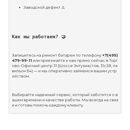
Заводской дефект ⚠️
Как мы работаем? 🤝
Запишитесь на ремонт батареи по телефону 
+7(495)
479-99-11
 или приезжайте к нам прямо сейчас в Торг
ово-Офисный центр 31 (Шоссе Энтузиастов, 31с38, па
вильон Б4) — и мы оперативно займёмся вашим устр
ойством.
Выбирайте надежный сервис, который заботится о в
ашем времени и качестве работы. Мы всегда на связ
и и готовы помочь каждому клиенту.