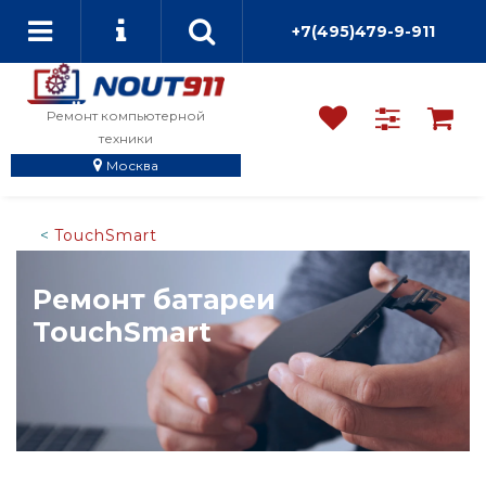
+7(495)479-9-911
Ремонт компьютерной
техники
Москва
TouchSmart
Ремонт батареи
TouchSmart