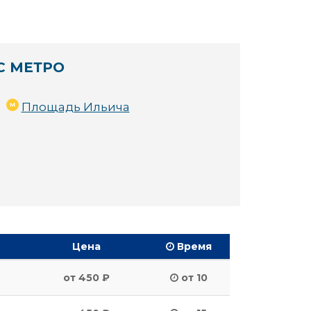
С МЕТРО
Площадь Ильича
Цена
Время
от 450 ₽
от 10