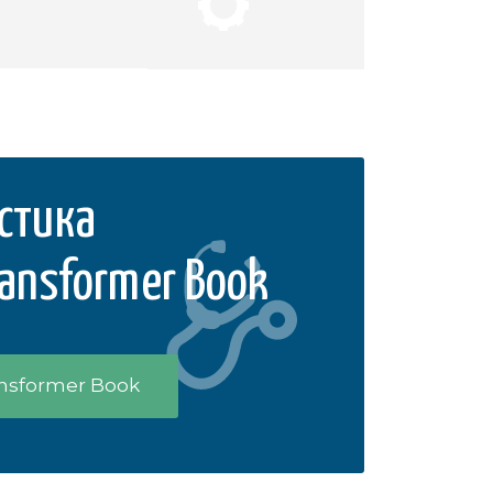
стика
ansformer Book
ansformer Book