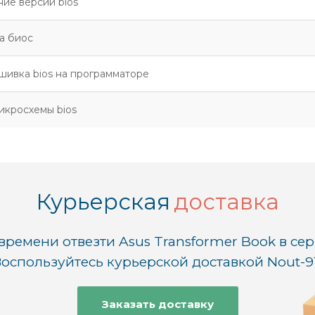
ие версии bios
а биос
ивка bios на программаторе
икросхемы bios
Курьерская
доставка
времени отвезти Asus Transformer Book в се
оспользуйтесь курьерской доставкой Nout-9
Заказать доставку