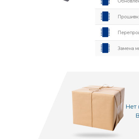
Обновлен
Прошивк
Перепрош
Замена м
Нет 
В