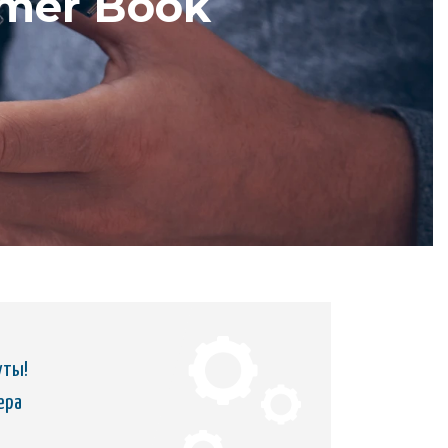
rmer Book
уты!
ера