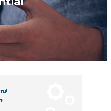
tial
уты!
ера