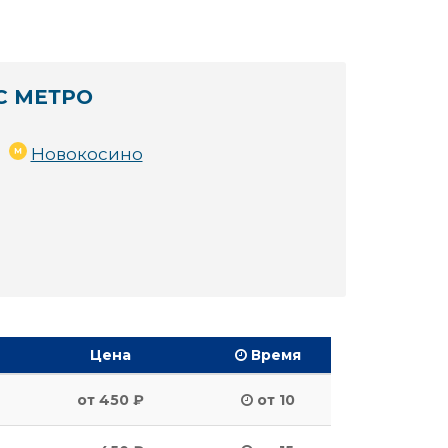
С МЕТРО
Новокосино
Цена
Время
от 450 ₽
от 10