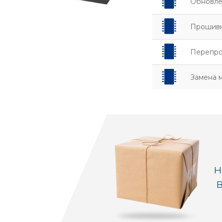
Обновле
Прошивк
Перепро
Замена 
Н
В