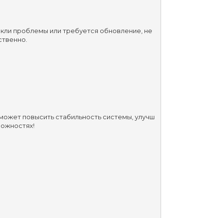
никли проблемы или требуется обновление, не 
ственно.
 может повысить стабильность системы, улучш
можностях!