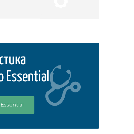
стика
o Essential
Essential