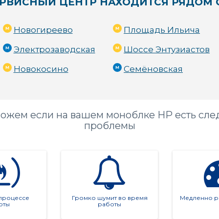
РВИСНЫЙ ЦЕНТР НАХОДИТСЯ РЯДОМ 
Новогиреево
Площадь Ильича
Электрозаводская
Шоссе Энтузиастов
Новокосино
Семёновская
ожем если на вашем моноблке HP есть сл
проблемы
 процессе
Громко шумит во время
Медленно ра
оты
работы