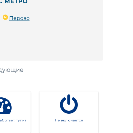
С МЕТРО
Перово
едующие
ботает, тупит
Не включается