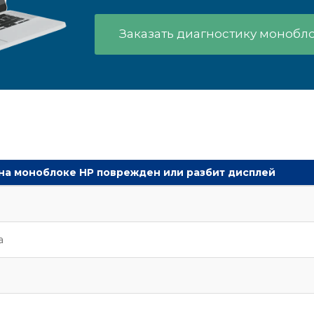
Заказать диагностику монобл
 на моноблоке HP поврежден или разбит дисплей
а