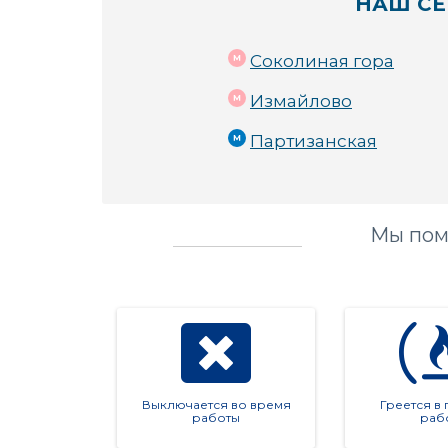
НАШ СЕ
Соколиная гора
Измайлово
Партизанская
Мы пом
Выключается во время
Греется в
работы
раб