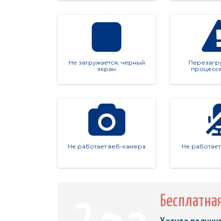
Не загружается, черный
Перезагру
экран
процессе
Не работает веб-камера
Не работае
Бесплатна