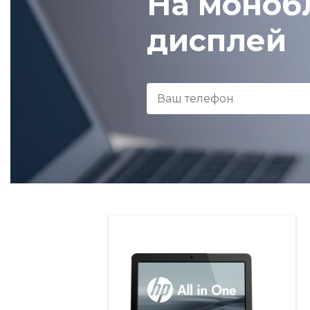
На моноб
дисплей