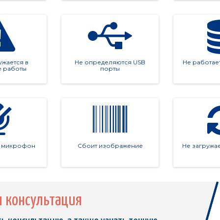
жается в
Не определяются USB
Не работае
 работы
порты
т микрофон
Сбоит изображение
Не загружа
я консультация