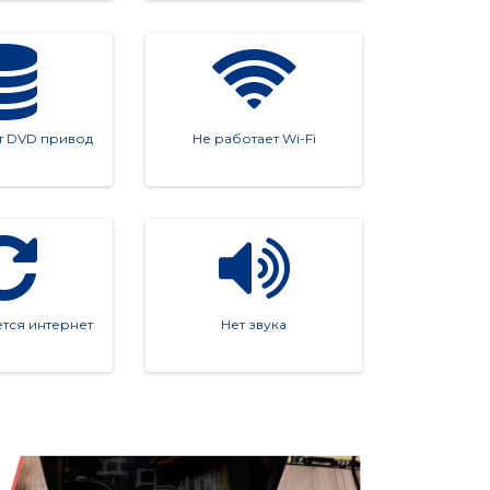
т DVD привод
Не работает Wi-Fi
ется интернет
Нет звука