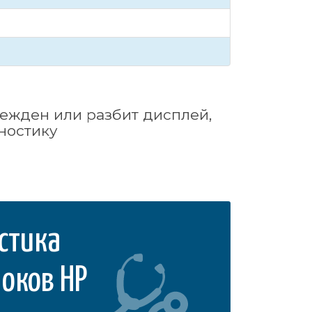
ежден или разбит дисплей,
ностикy
стика
оков HP