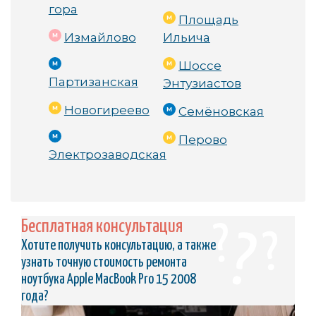
гора
Площадь
Просто позвоните нам по телефону 
+7(495)479-99-
Измайлово
Ильича
11
, чтобы получить консультацию и записаться на диаг
ностику. Мы работаем быстро и качественно, чтобы 
вы могли снова наслаждаться работой своего MacB
Шоссе
ook Pro!
Партизанская
Энтузиастов
Новогиреево
Семёновская
Не ждите, обращайтесь!
Перово
Электрозаводская
Ваш гаджет в надежных руках! Мы знаем, как важно в
аше устройство, и готовы с любовью и профессиона
лизмом вернуть его к жизни. 💖
Бесплатная консультация
Хотите получить консультацию, а также
узнать точную стоимость ремонта
ноутбука Apple MacBook Pro 15 2008
года?