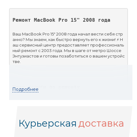
Ремонт MacBook Pro 15" 2008 года
Ваш MacBook Pro 15" 2008 года начал вести себя стр
анно? Мы знаем, как быстро вернуть его к жизни! ⚡ Н
аш сервисный центр предоставляет профессиональ
ный ремонт с 2003 года. Мы в шаге от метро Шоссе 
Энтузиастов и готовы позаботиться о вашем устройс
тве.
Наши услуги по ремонту
Подробнее
Бесплатная диагностика 💼
Курьерская
доставка
Срочный ремонт ⏱️