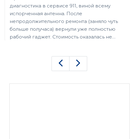
диагностика в сервисе 911, виной всему
испорченная антенна. После
непродолжительного ремонта (заняло чуть
больше получаса) вернули уже полностью
рабочий гаджет. Стоимость оказалась не
сильно обременительно, почему-то ожидал, что
ремонт iPhone выйдет намного дороже.
Получается если их чинить, то по деньгам
выходит как ремонт обычного телефона (ну
если, конечно, не менять дорогостоящие
запчасти, вроде дисплея или разбитого
корпуса).