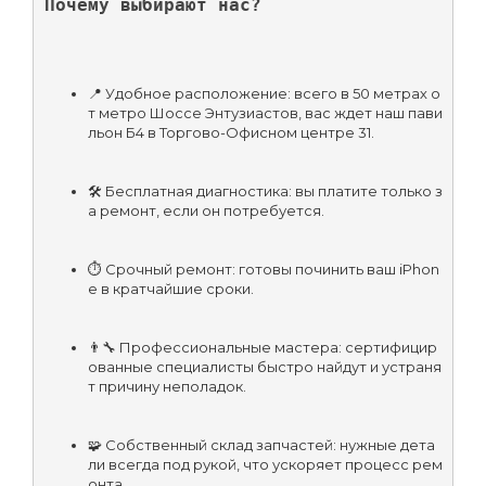
Почему выбирают нас?
📍 Удобное расположение: всего в 50 метрах о
т метро Шоссе Энтузиастов, вас ждет наш пави
льон Б4 в Торгово-Офисном центре 31.
🛠 Бесплатная диагностика: вы платите только з
а ремонт, если он потребуется.
⏱ Срочный ремонт: готовы починить ваш iPhon
e в кратчайшие сроки.
👨‍🔧 Профессиональные мастера: сертифицир
ованные специалисты быстро найдут и устраня
т причину неполадок.
🧩 Собственный склад запчастей: нужные дета
ли всегда под рукой, что ускоряет процесс рем
онта.