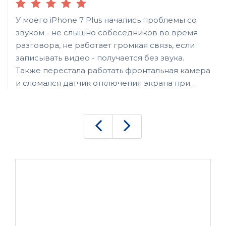
У моего iPhone 7 Plus начались проблемы со
звуком - не слышно собеседников во время
разговора, не работает громкая связь, если
записывать видео - получается без звука.
Также перестала работать фронтальная камера
и сломался датчик отключения экрана при
разговоре. В мастерской сказали, что
проблемы с платой, нужна замена аудиокодека
- микросхемы, как раз отвечающей за звук.
Ремонт сделали за полдня. Работой мастеров
остался доволен, поскольку после сборки все
работает как положено, кроме того, даже если
придирчиво осматривать корпус, не осталось
никаких следов разборки.