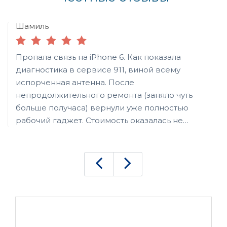
Шамиль
Пропала связь на iPhone 6. Как показала
диагностика в сервисе 911, виной всему
испорченная антенна. После
непродолжительного ремонта (заняло чуть
больше получаса) вернули уже полностью
рабочий гаджет. Стоимость оказалась не
сильно обременительно, почему-то ожидал, что
ремонт iPhone выйдет намного дороже.
Получается если их чинить, то по деньгам
выходит как ремонт обычного телефона (ну
если, конечно, не менять дорогостоящие
запчасти, вроде дисплея или разбитого
корпуса).