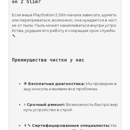
on 2 Slim?
Если ваша PlayStation 2 Slim начала зависать, шуметь 
или перегреваться, возможно, она нуждается в чист
ке от пыли. Пыль может накапливаться внутри устро
йства, ухудшая его работу и сокращая срок службы. 
🔧
Преимущества чистки у нас
🌟 
Бесплатная диагностика:
 Мы проверим в
ашу консоль и выявим все проблемы.
⚡ 
Срочный ремонт:
 Возможность быстро вер
нуть устройство в строй.
👨‍🔧 
Сертифицированные специалисты:
 На