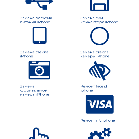
Замена разъема
Замена сим
питания iPhone
коннектора iPhone
Замена стекла
Замена стекла
iPhone
камеры iPhone
Замена
Ремонт face id
фронтальной
iphone
камеры iPhone
Ремонт nfc iphone