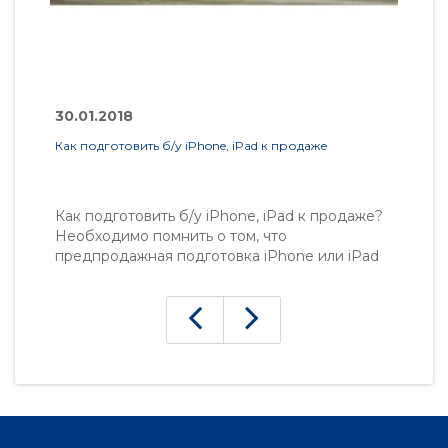
30.01.2018
3
Как подготовить б/у iPhone, iPad к продаже
iP
Как подготовить б/у iPhone, iPad к продаже?
Е
Необходимо помнить о том, что
с
предпродажная подготовка iPhone или iPad
п
не сводится к простейшему извлечению SIM-
р
карты и приданию аппарату красивого
р
внешнего вида. Перед продажей нужно
п
полностью освободить..
за