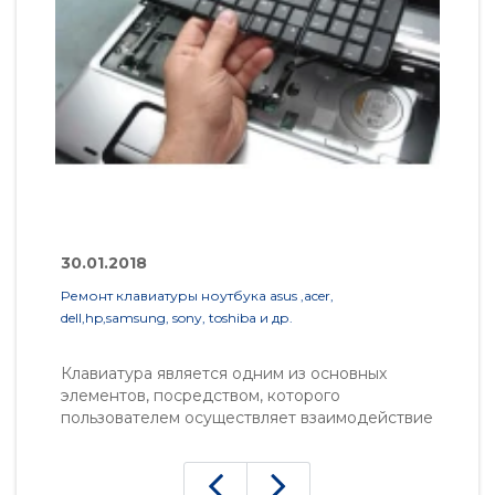
30.01.2018
13
Ремонт клавиатуры ноутбука asus ,acer,
Ут
dell,hp,samsung, sony, toshiba и др.
Клавиатура является одним из основных
Е
элементов, посредством, которого
с
пользователем осуществляет взаимодействие
у
с ноутбуком. Из всех устройств ноутбука, как
п
правило, именно панель клавиатуры
ж
подвергается наивысшему механическому
О